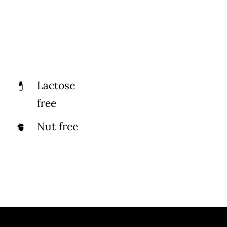
Lactose
free
Nut free